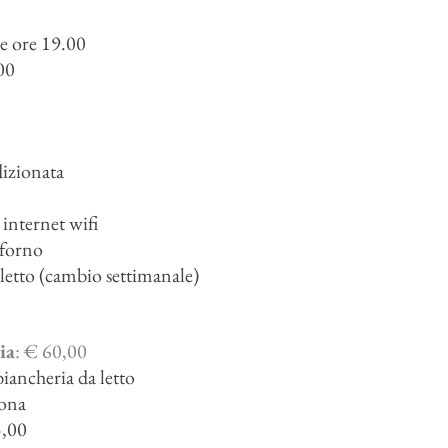
le ore 19.00
.00
dizionata
 internet wifi
, forno
 letto (cambio settimanale)
ia
: € 60,00
iancheria da letto
sona
5,00