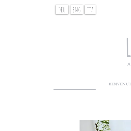
deu
eng
ita
A
BENVENUT