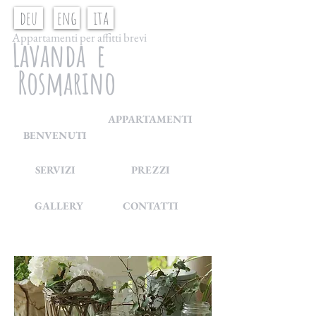
deu
eng
ita
Appartamenti per affitti brevi
Lavanda e
Rosmarino
APPARTAMENTI
BENVENUTI
SERVIZI
PREZZI
GALLERY
CONTATTI